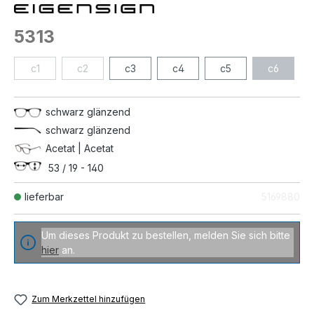
5313
c1
c2
c3
c4
c5
c6
schwarz glänzend
schwarz glänzend
Acetat | Acetat
53 / 19 - 140
lieferbar
5169880
Um dieses Produkt zu bestellen, melden Sie sich bitte
hier
an.
Zum Merkzettel hinzufügen