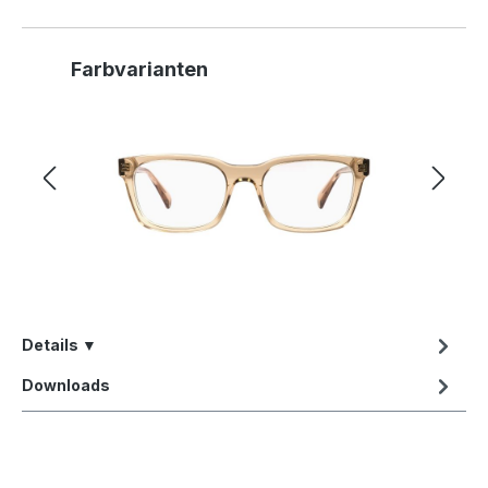
Produktgalerie überspringen
Farbvarianten
Details ▼
Downloads