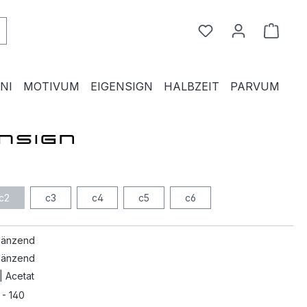
Du hast 0 Produkte
Waren
NI
MOTIVUM
EIGENSIGN
HALBZEIT
PARVUM
c2
c3
c4
c5
c6
glänzend
glänzend
| Acetat
 - 140