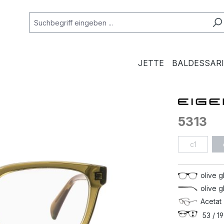
JETTE
BALDESSARI
5313
c1
olive 
olive 
Acetat 
53 / 19