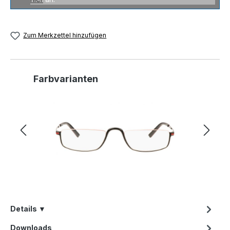
Zum Merkzettel hinzufügen
Produktgalerie überspringen
Farbvarianten
Details ▼
Downloads