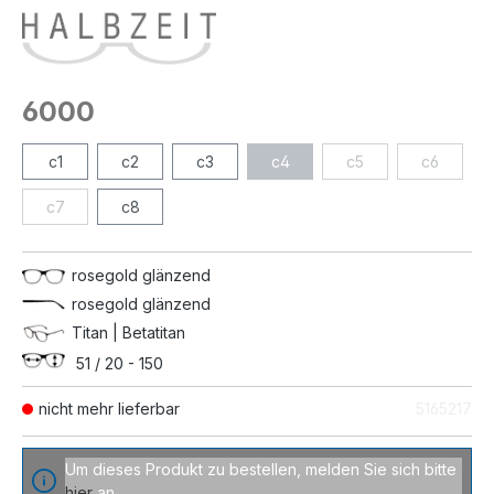
6000
c1
c2
c3
c4
c5
c6
c7
c8
rosegold glänzend
rosegold glänzend
Titan | Betatitan
51 / 20 - 150
nicht mehr lieferbar
5165217
Um dieses Produkt zu bestellen, melden Sie sich bitte
hier
an.