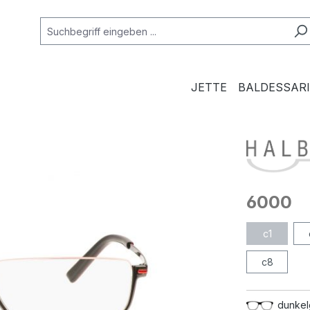
JETTE
BALDESSARI
6000
c1
c8
dunkel