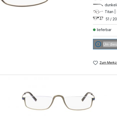
dunkel
Titan |
51 / 20
lieferbar
Um dies
Zum Merkze