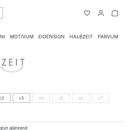
Du hast 0 Produkte
Waren
NI
MOTIVUM
EIGENSIGN
HALBZEIT
PARVUM
c2
c3
c4
c5
c6
c7
grün glänzend