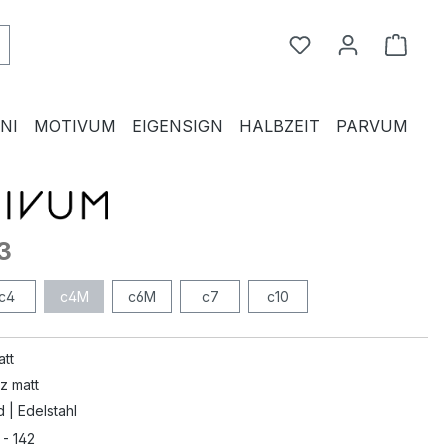
Du hast 0 Produkte
Waren
NI
MOTIVUM
EIGENSIGN
HALBZEIT
PARVUM
3
c4
c4M
c6M
c7
c10
att
z matt
d | Edelstahl
 - 142