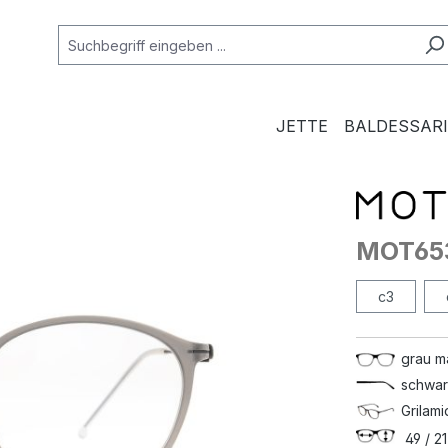
JETTE
BALDESSARI
MOT65
c3
grau m
schwar
Grilami
49 / 21