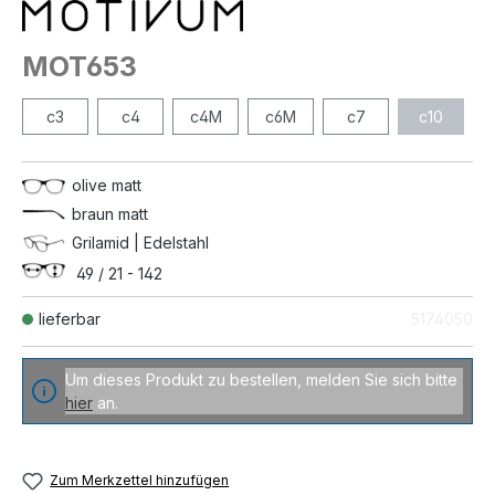
MOT653
c3
c4
c4M
c6M
c7
c10
olive matt
braun matt
Grilamid | Edelstahl
49 / 21 - 142
lieferbar
5174050
Um dieses Produkt zu bestellen, melden Sie sich bitte
hier
an.
Zum Merkzettel hinzufügen