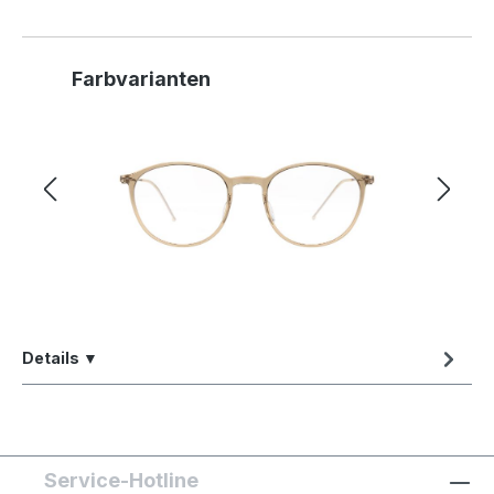
Produktgalerie überspringen
Farbvarianten
Details ▼
Service-Hotline