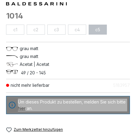
1014
c1
c2
c3
c4
c5
grau matt
grau matt
Acetat | Acetat
49 / 20 - 145
nicht mehr lieferbar
5183957
Um dieses Produkt zu bestellen, melden Sie sich bitte
hier
an.
Zum Merkzettel hinzufügen