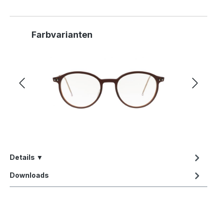
Produktgalerie überspringen
Farbvarianten
Details ▼
Downloads