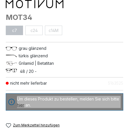
MOT34
c7
c24
c14M
grau glänzend
türkis glänzend
Grilamid | Betatitan
48 / 20 -
nicht mehr lieferbar
5163525
Um dieses Produkt zu bestellen, melden Sie sich bitte
hier
an.
Zum Merkzettel hinzufügen