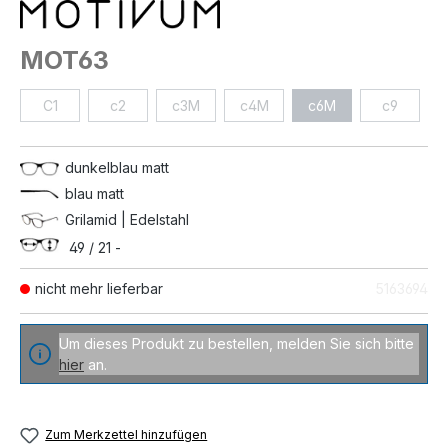
MOT63
C1
c2
c3M
c4M
c6M
c9
dunkelblau matt
blau matt
Grilamid | Edelstahl
49 / 21 -
nicht mehr lieferbar
5163694
Um dieses Produkt zu bestellen, melden Sie sich bitte
hier
an.
Zum Merkzettel hinzufügen