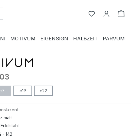
Du hast 0 Produkte
Waren
NI
MOTIVUM
EIGENSIGN
HALBZEIT
PARVUM
03
c7
c19
c22
ansluzent
z matt
 Edelstahl
 - 142