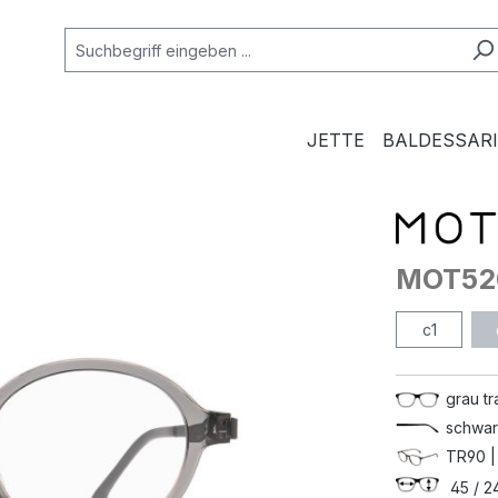
JETTE
BALDESSARI
MOT52
c1
grau tr
schwar
TR90 |
45 / 24