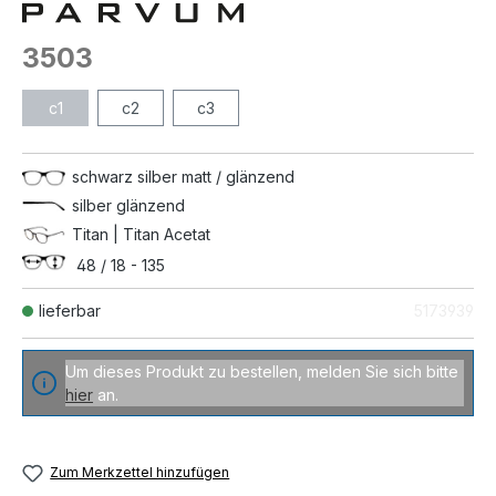
3503
c1
c2
c3
schwarz silber matt / glänzend
silber glänzend
Titan | Titan Acetat
48 / 18 - 135
lieferbar
5173939
Um dieses Produkt zu bestellen, melden Sie sich bitte
hier
an.
Zum Merkzettel hinzufügen