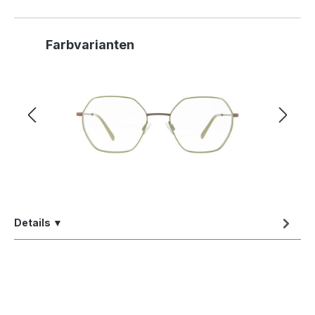
Produktgalerie überspringen
Farbvarianten
Details ▼