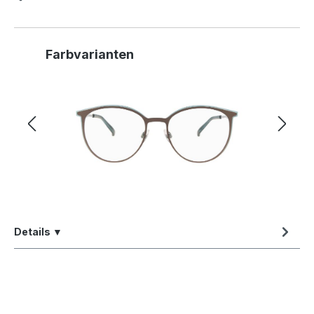
Produktgalerie überspringen
Farbvarianten
Details ▼