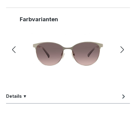
Produktgalerie überspringen
Farbvarianten
Details ▼