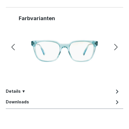
Produktgalerie überspringen
Farbvarianten
Details ▼
Downloads