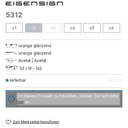
5312
c1
c2
c3
c4
c5
c6
orange glänzend
orange glänzend
Acetat | Acetat
53 / 19 - 145
lieferbar
5169839
Um dieses Produkt zu bestellen, melden Sie sich bitte
hier
an.
Zum Merkzettel hinzufügen