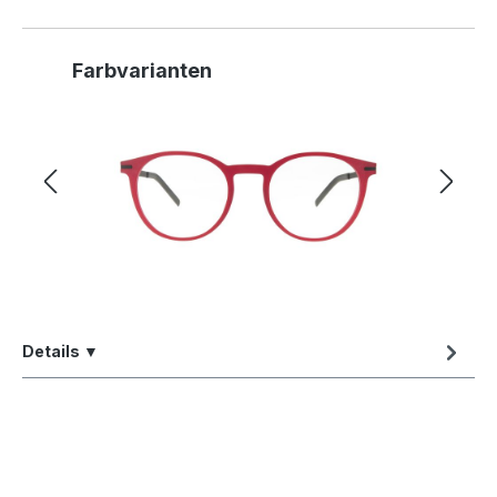
Produktgalerie überspringen
Farbvarianten
Details ▼