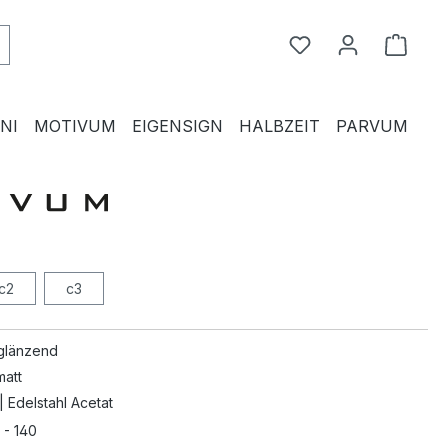
Du hast 0 Produkte
Waren
NI
MOTIVUM
EIGENSIGN
HALBZEIT
PARVUM
c2
c3
 glänzend
matt
| Edelstahl Acetat
 - 140