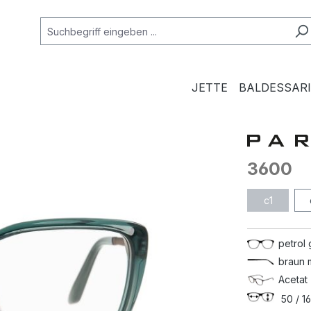
JETTE
BALDESSARI
3600
c1
petrol
braun 
Acetat 
50 / 16