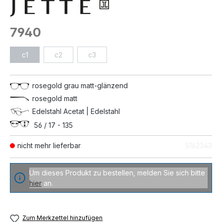
7940
c1
c2
c3
rosegold grau matt-glänzend
rosegold matt
Edelstahl Acetat | Edelstahl
56 / 17 - 135
nicht mehr lieferbar
5162343
Um dieses Produkt zu bestellen, melden Sie sich bitte
hier
an.
Zum Merkzettel hinzufügen