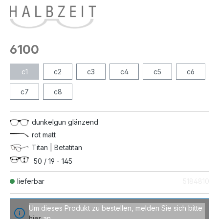
6100
c1
c2
c3
c4
c5
c6
c7
c8
dunkelgun glänzend
rot matt
Titan | Betatitan
50 / 19 - 145
lieferbar
5184810
Um dieses Produkt zu bestellen, melden Sie sich bitte
hier
an.