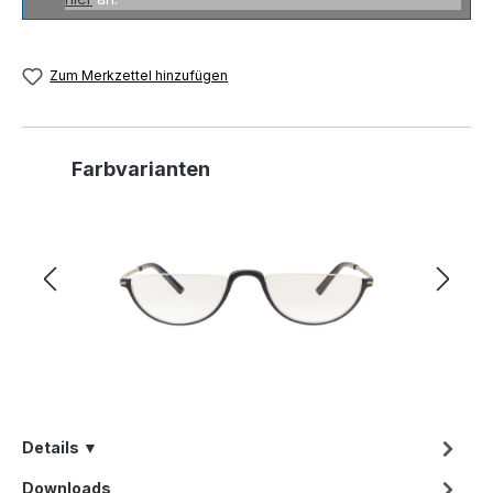
Zum Merkzettel hinzufügen
Produktgalerie überspringen
Farbvarianten
Details ▼
Downloads