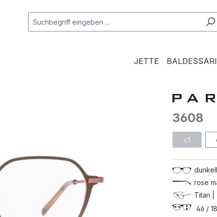
JETTE
BALDESSARI
3608
c1
dunkel
rose m
Titan |
46 / 18