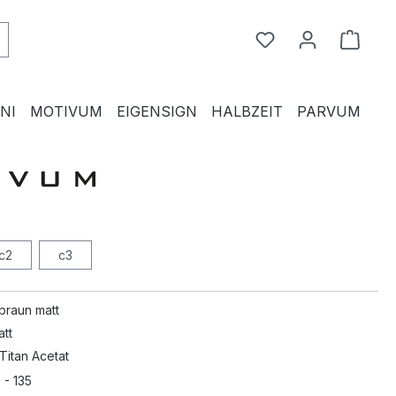
Du hast 0 Produkte
Waren
NI
MOTIVUM
EIGENSIGN
HALBZEIT
PARVUM
c2
c3
braun matt
att
 Titan Acetat
 - 135