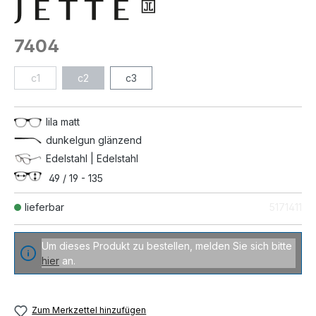
7404
c1
c2
c3
lila matt
dunkelgun glänzend
Edelstahl | Edelstahl
49 / 19 - 135
lieferbar
5171411
Um dieses Produkt zu bestellen, melden Sie sich bitte
hier
an.
Zum Merkzettel hinzufügen