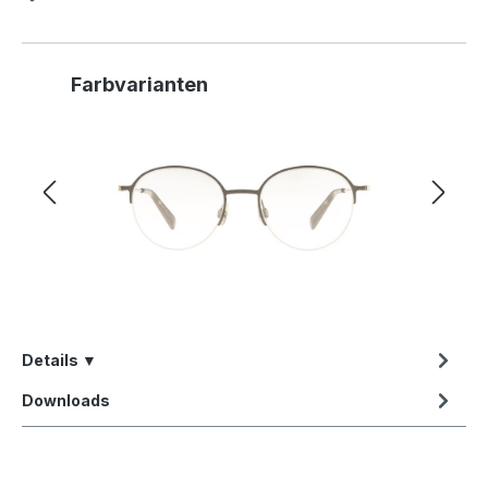
Produktgalerie überspringen
Farbvarianten
Details ▼
Downloads