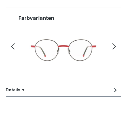
Produktgalerie überspringen
Farbvarianten
Details ▼