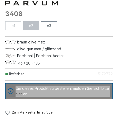
3408
c1
c2
c3
braun olive matt
olive gun matt / glänzend
Edelstahl | Edelstahl Acetat
46 / 20 - 135
lieferbar
5172772
Um dieses Produkt zu bestellen, melden Sie sich bitte
hier
an.
Zum Merkzettel hinzufügen