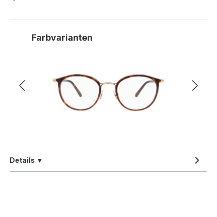
Produktgalerie überspringen
Farbvarianten
Details ▼