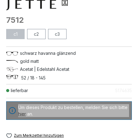
7512
c1
c2
c3
schwarz havanna glänzend
gold matt
Acetat | Edelstahl Acetat
52 / 18 - 145
lieferbar
5174635
Um dieses Produkt zu bestellen, melden Sie sich bitte
hier
an.
Zum Merkzettel hinzufügen