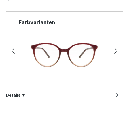
Produktgalerie überspringen
Farbvarianten
Details ▼