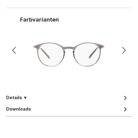
Produktgalerie überspringen
Farbvarianten
Details ▼
Downloads