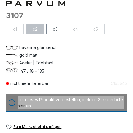
3107
c1
c2
c3
c4
c5
havanna glänzend
gold matt
Acetat | Edelstahl
47 / 18 - 135
nicht mehr lieferbar
5165645
Um dieses Produkt zu bestellen, melden Sie sich bitte
hier
an.
Zum Merkzettel hinzufügen