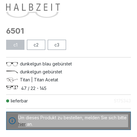
6501
c1
c2
c3
dunkelgun blau gebürstet
dunkelgun gebürstet
Titan | Titan Acetat
47 / 22 - 145
lieferbar
5175343
Um dieses Produkt zu bestellen, melden Sie sich bitte
hier
an.