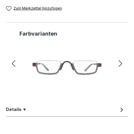
Zum Merkzettel hinzufügen
Produktgalerie überspringen
Farbvarianten
Details ▼