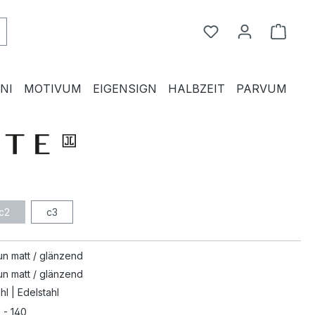
Du hast 0 Produkte
Waren
NI
MOTIVUM
EIGENSIGN
HALBZEIT
PARVUM
c2
c3
aun matt / glänzend
aun matt / glänzend
hl | Edelstahl
 - 140