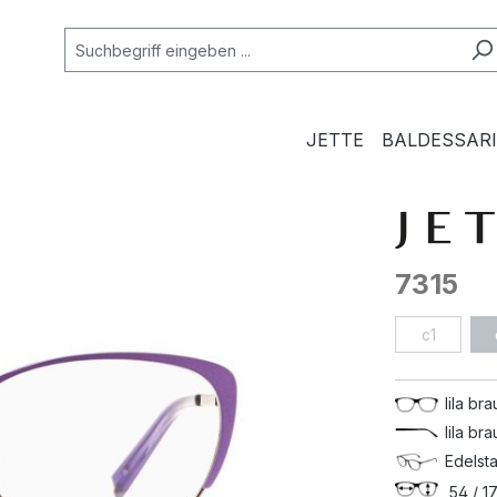
JETTE
BALDESSARI
7315
c1
lila br
lila br
Edelsta
54 / 17