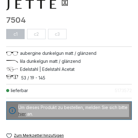
7504
c1
c2
c3
aubergine dunkelgun matt / glänzend
lila dunkelgun matt / glänzend
Edelstahl | Edelstahl Acetat
53 / 19 - 145
lieferbar
5173572
Um dieses Produkt zu bestellen, melden Sie sich bitte
hier
an.
Zum Merkzettel hinzufügen