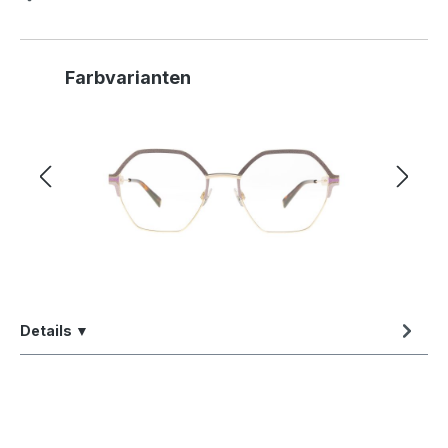
Produktgalerie überspringen
Farbvarianten
Details ▼