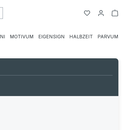
Du hast 0 Produkte
Waren
NI
MOTIVUM
EIGENSIGN
HALBZEIT
PARVUM