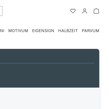
Du hast 0 Produkte
Waren
NI
MOTIVUM
EIGENSIGN
HALBZEIT
PARVUM