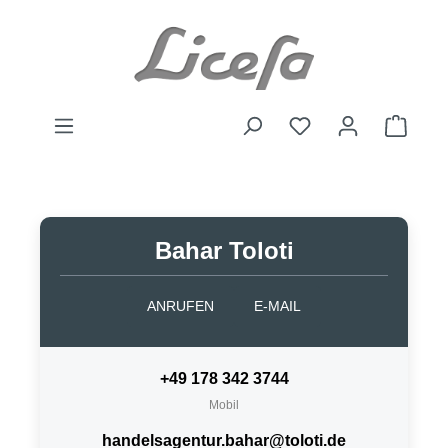
Zum Hauptinhalt springen
Du hast 0 Produkte
Waren
Bahar Toloti
ANRUFEN
E-MAIL
+49 178 342 3744
Mobil
handelsagentur.bahar@toloti.de