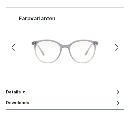
Produktgalerie überspringen
Farbvarianten
Details ▼
Downloads