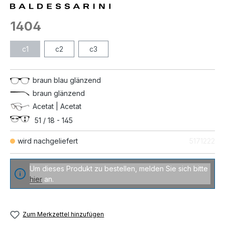
1404
c1
c2
c3
braun blau glänzend
braun glänzend
Acetat | Acetat
51 / 18 - 145
wird nachgeliefert
5171222
Um dieses Produkt zu bestellen, melden Sie sich bitte
hier
an.
Zum Merkzettel hinzufügen