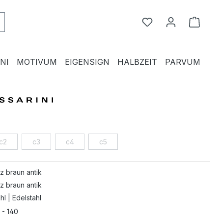
Du hast 0 Produkte
Waren
NI
MOTIVUM
EIGENSIGN
HALBZEIT
PARVUM
c2
c3
c4
c5
z braun antik
z braun antik
hl | Edelstahl
 - 140