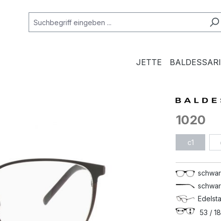
JETTE
BALDESSARI
1020
c1
schwar
schwar
Edelsta
53 / 18