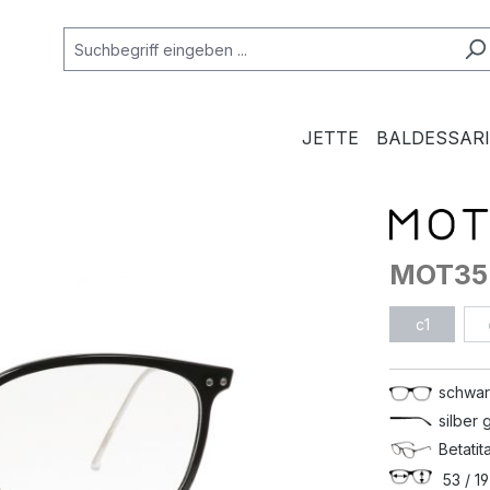
JETTE
BALDESSARI
MOT35
c1
schwar
silber
Betatit
53 / 19