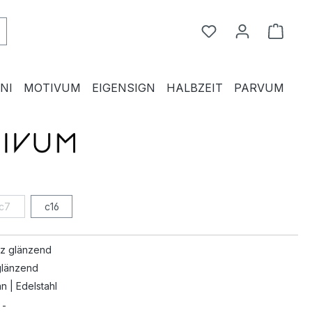
Du hast 0 Produkte
Waren
NI
MOTIVUM
EIGENSIGN
HALBZEIT
PARVUM
c7
c16
z glänzend
 glänzend
an | Edelstahl
 -