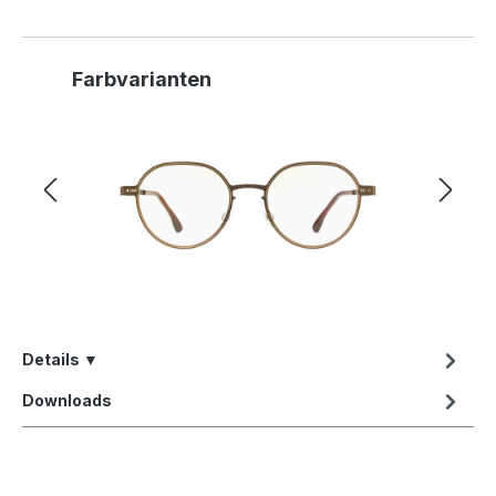
Produktgalerie überspringen
Farbvarianten
Details ▼
Downloads