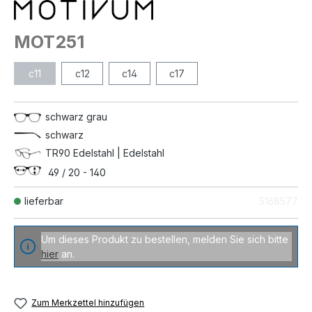
MOT251
c11
c12
c14
c17
schwarz grau
schwarz
TR90 Edelstahl | Edelstahl
49 / 20 - 140
lieferbar
5168577
Um dieses Produkt zu bestellen, melden Sie sich bitte
hier
an.
Zum Merkzettel hinzufügen