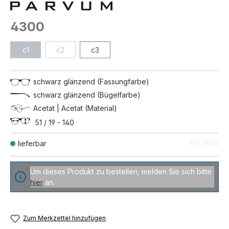
4300
c1
c2
c3
schwarz glänzend (Fassungfarbe)
schwarz glänzend (Bügelfarbe)
Acetat | Acetat (Material)
51 / 19 - 140
lieferbar
5167880
Um dieses Produkt zu bestellen, melden Sie sich bitte
hier
an.
Zum Merkzettel hinzufügen