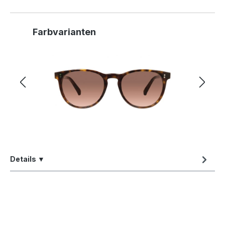
Produktgalerie überspringen
Farbvarianten
Details ▼