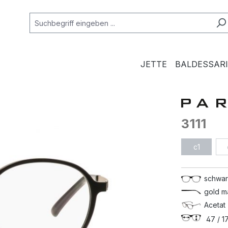
JETTE
BALDESSARI
3111
c1
schwar
gold m
Acetat 
47 / 17