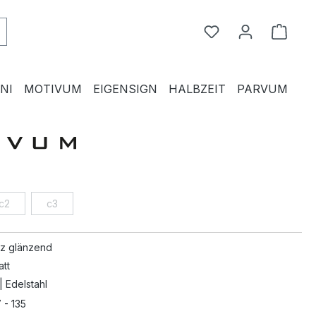
Du hast 0 Produkte
Waren
NI
MOTIVUM
EIGENSIGN
HALBZEIT
PARVUM
c2
c3
z glänzend
att
| Edelstahl
 - 135