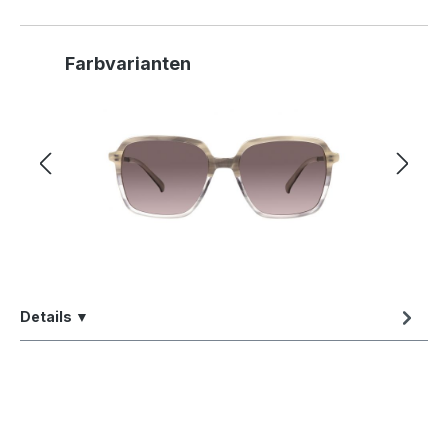
Produktgalerie überspringen
Farbvarianten
Details ▼