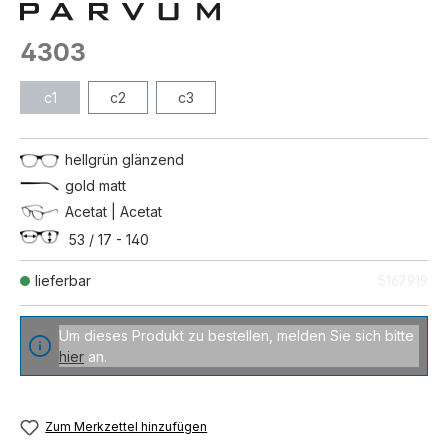
4303
c1
c2
c3
hellgrün glänzend
gold matt
Acetat | Acetat
53 / 17 - 140
lieferbar
5167919
Um dieses Produkt zu bestellen, melden Sie sich bitte
hier
an.
Zum Merkzettel hinzufügen