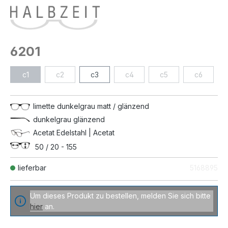
6201
c1
c2
c3
c4
c5
c6
limette dunkelgrau matt / glänzend
dunkelgrau glänzend
Acetat Edelstahl | Acetat
50 / 20 - 155
lieferbar
5168895
Um dieses Produkt zu bestellen, melden Sie sich bitte
hier
an.