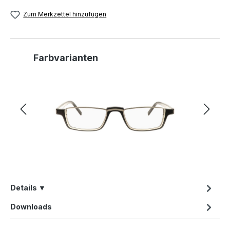
Zum Merkzettel hinzufügen
Produktgalerie überspringen
Farbvarianten
Details ▼
Downloads