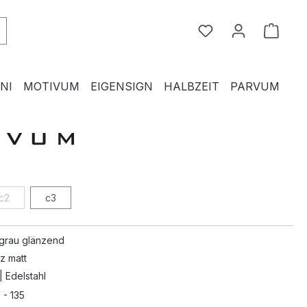
Du hast 0 Produkte
Waren
NI
MOTIVUM
EIGENSIGN
HALBZEIT
PARVUM
c2
c3
grau glänzend
z matt
| Edelstahl
 - 135