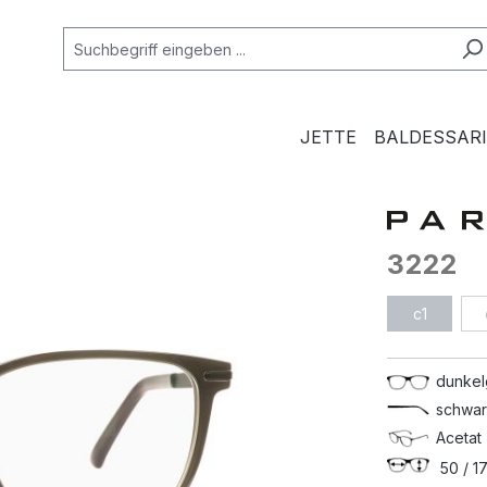
JETTE
BALDESSARI
3222
c1
dunkel
schwar
Acetat 
50 / 17